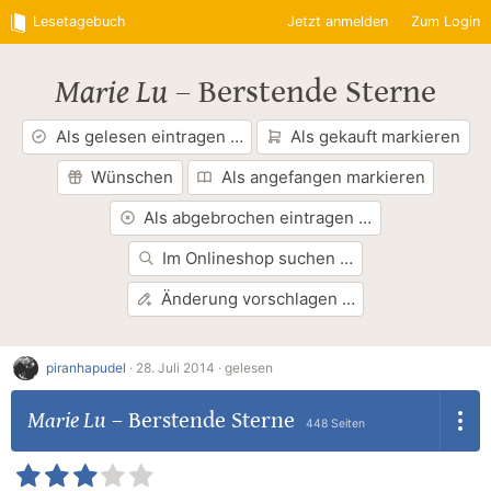
Lesetagebuch
Jetzt anmelden
Zum Login
Marie Lu
–
Berstende Sterne
Als gelesen eintragen …
Als gekauft markieren
Wünschen
Als angefangen markieren
Als abgebrochen eintragen …
Im Onlineshop suchen …
Änderung vorschlagen …
piranhapudel
·
28. Juli 2014 ·
gelesen
Marie Lu
–
Berstende Sterne
448 Seiten