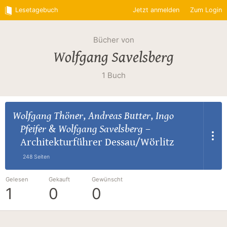
Lesetagebuch
Jetzt anmelden
Zum Login
Bücher von
Wolfgang Savelsberg
1 Buch
Wolfgang Thöner
,
Andreas Butter
,
Ingo
Pfeifer
&
Wolfgang Savelsberg
–
Architekturführer Dessau/Wörlitz
248 Seiten
Gelesen
Gekauft
Gewünscht
1
0
0