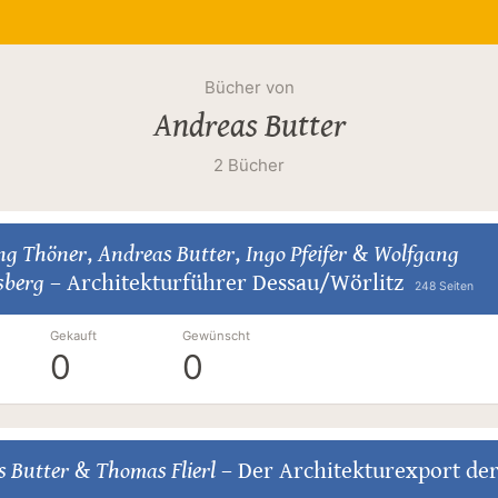
Bücher von
Andreas Butter
2 Bücher
ng Thöner
,
Andreas Butter
,
Ingo Pfeifer
&
Wolfgang
sberg
–
Architekturführer Dessau/Wörlitz
248 Seiten
Gekauft
Gewünscht
0
0
s Butter
&
Thomas Flierl
–
Der Architekturexport de