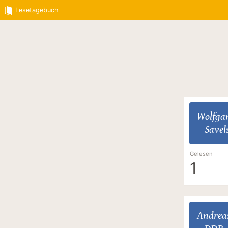
Lesetagebuch
Wolfga
Savel
Gelesen
1
Andrea