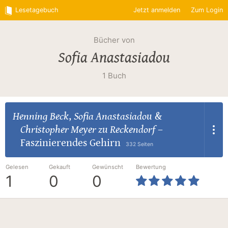
Lesetagebuch
Jetzt anmelden
Zum Login
Bücher von
Sofia Anastasiadou
1 Buch
Henning Beck
,
Sofia Anastasiadou
&
Christopher Meyer zu Reckendorf
–
Faszinierendes Gehirn
332 Seiten
Gelesen
Gekauft
Gewünscht
Bewertung
1
0
0