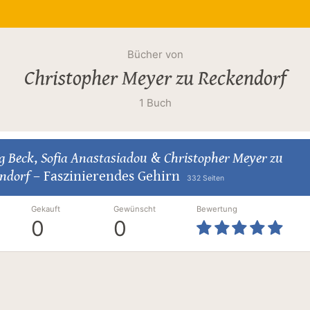
Bücher von
Christopher Meyer zu Reckendorf
1 Buch
g Beck
,
Sofia Anastasiadou
&
Christopher Meyer zu
ndorf
–
Faszinierendes Gehirn
332 Seiten
Gekauft
Gewünscht
Bewertung
0
0