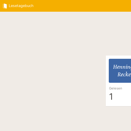
Lesetagebuch
Hennin
Recke
Gelesen
1