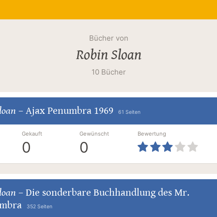
Bücher von
Robin Sloan
10 Bücher
loan
–
Ajax Penumbra 1969
61 Seiten
Gekauft
Gewünscht
Bewertung
0
0
loan
–
Die sonderbare Buchhandlung des Mr.
mbra
352 Seiten