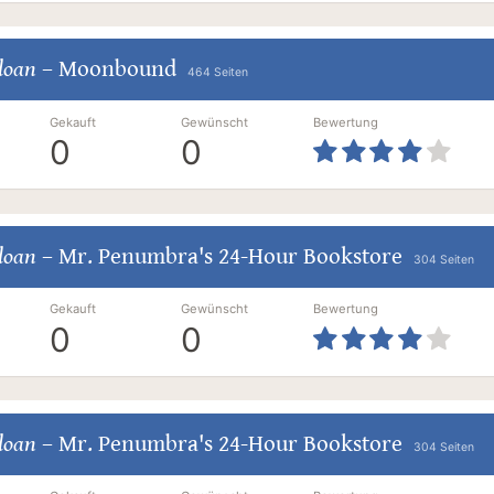
loan
–
Moonbound
464 Seiten
Gekauft
Gewünscht
Bewertung
0
0
loan
–
Mr. Penumbra's 24-Hour Bookstore
304 Seiten
Gekauft
Gewünscht
Bewertung
0
0
loan
–
Mr. Penumbra's 24-Hour Bookstore
304 Seiten