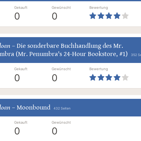
Gekauft
Gewünscht
Bewertung
0
0
loan
–
Die sonderbare Buchhandlung des Mr.
mbra (Mr. Penumbra's 24-Hour Bookstore, #1)
352 Se
Gekauft
Gewünscht
Bewertung
0
0
loan
–
Moonbound
432 Seiten
Gekauft
Gewünscht
0
0