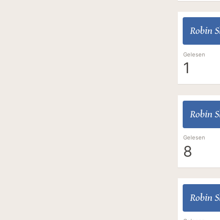
Robin S
Gelesen
1
Robin S
Gelesen
8
Robin S