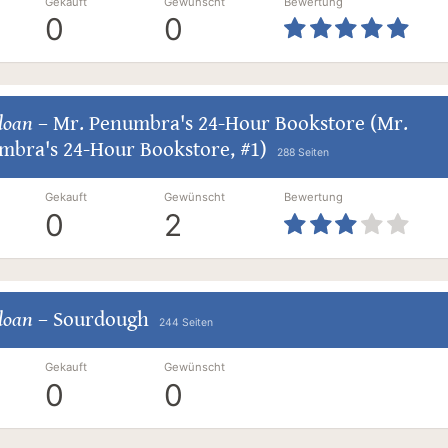
Gekauft
Gewünscht
Bewertung
0
0
loan
–
Mr. Penumbra's 24-Hour Bookstore (Mr.
mbra's 24-Hour Bookstore, #1)
288 Seiten
Gekauft
Gewünscht
Bewertung
0
2
loan
–
Sourdough
244 Seiten
Gekauft
Gewünscht
0
0