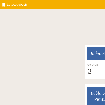
Lesetagebuch
Robin S
Gelesen
3
Robin S
Penu