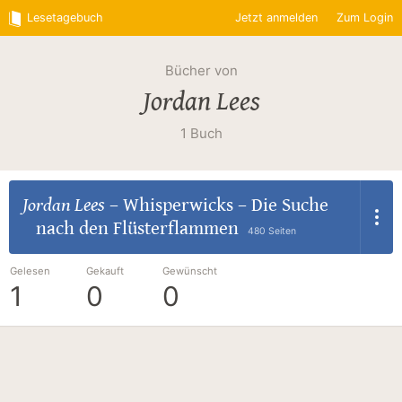
Lesetagebuch
Jetzt anmelden
Zum Login
Bücher von
Jordan Lees
1 Buch
Jordan Lees
–
Whisperwicks – Die Suche
nach den Flüsterflammen
480 Seiten
Gelesen
Gekauft
Gewünscht
1
0
0