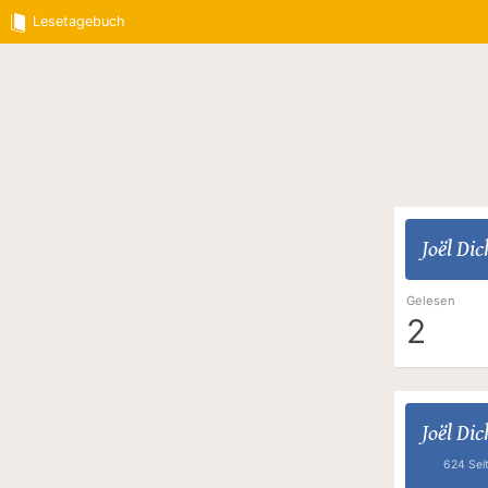
Lesetagebuch
Joël Dic
Gelesen
2
Joël Dic
624 Sei