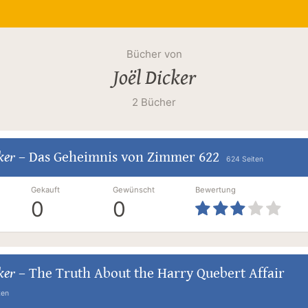
Bücher von
Joël Dicker
2 Bücher
ker
–
Das Geheimnis von Zimmer 622
624 Seiten
Gekauft
Gewünscht
Bewertung
0
0
ker
–
The Truth About the Harry Quebert Affair
ten