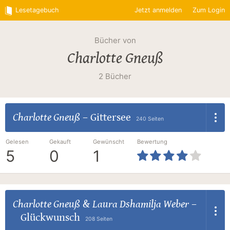
Lesetagebuch
Jetzt anmelden
Zum Login
Bücher von
Charlotte Gneuß
2 Bücher
Charlotte Gneuß
–
Gittersee
240 Seiten
Gelesen
Gekauft
Gewünscht
Bewertung
5
0
1
Charlotte Gneuß
&
Laura Dshamilja Weber
–
Glückwunsch
208 Seiten