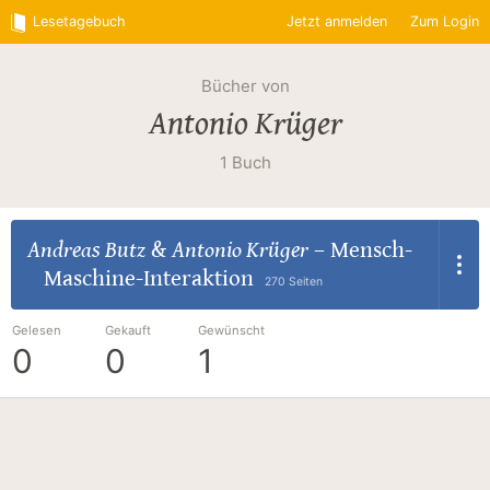
Lesetagebuch
Jetzt anmelden
Zum Login
Bücher von
Antonio Krüger
1 Buch
Andreas Butz
&
Antonio Krüger
–
Mensch-
Maschine-Interaktion
270 Seiten
Gelesen
Gekauft
Gewünscht
0
0
1