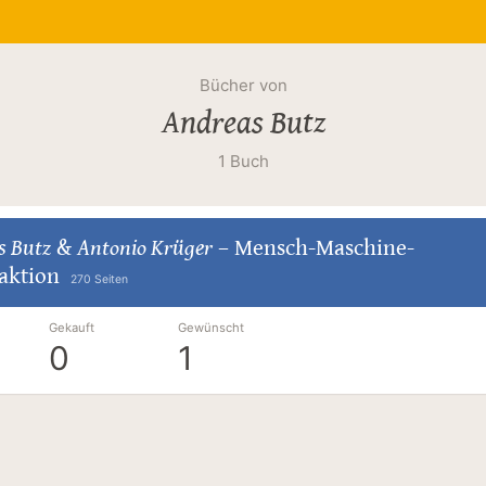
Bücher von
Andreas Butz
1 Buch
s Butz
&
Antonio Krüger
–
Mensch-Maschine-
aktion
270 Seiten
Gekauft
Gewünscht
0
1