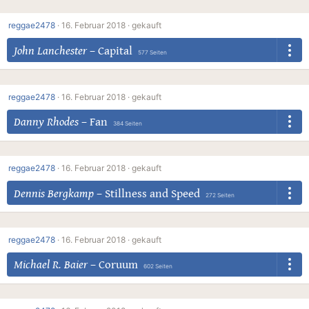
reggae2478
·
16. Februar 2018 ·
gekauft
John Lanchester
–
Capital
577 Seiten
reggae2478
·
16. Februar 2018 ·
gekauft
Danny Rhodes
–
Fan
384 Seiten
reggae2478
·
16. Februar 2018 ·
gekauft
Dennis Bergkamp
–
Stillness and Speed
272 Seiten
reggae2478
·
16. Februar 2018 ·
gekauft
Michael R. Baier
–
Coruum
602 Seiten