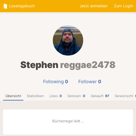
Lesetagebuch
Jetzt anmelden
Zum Login
Stephen
reggae2478
Following
0
Follower
0
Übersicht
Statistiken
Likes
0
Gelesen
0
Gekauft
97
Gewünscht
Bücherregal lädt …