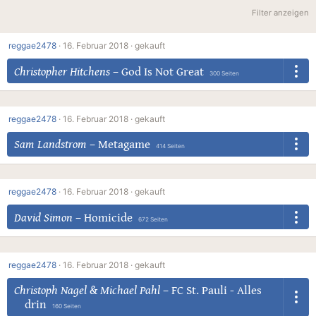
Filter anzeigen
reggae2478
·
16. Februar 2018 ·
gekauft
Christopher Hitchens
–
God Is Not Great
300 Seiten
reggae2478
·
16. Februar 2018 ·
gekauft
Sam Landstrom
–
Metagame
414 Seiten
reggae2478
·
16. Februar 2018 ·
gekauft
David Simon
–
Homicide
672 Seiten
reggae2478
·
16. Februar 2018 ·
gekauft
Christoph Nagel
&
Michael Pahl
–
FC St. Pauli - Alles
drin
160 Seiten