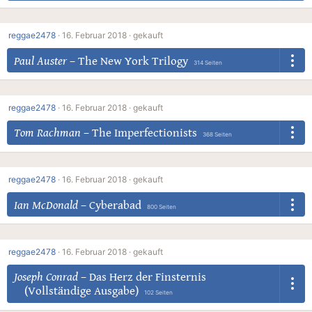
reggae2478
·
16. Februar 2018 ·
gekauft
Paul Auster
–
The New York Trilogy
314 Seiten
reggae2478
·
16. Februar 2018 ·
gekauft
Tom Rachman
–
The Imperfectionists
368 Seiten
reggae2478
·
16. Februar 2018 ·
gekauft
Ian McDonald
–
Cyberabad
800 Seiten
reggae2478
·
16. Februar 2018 ·
gekauft
Joseph Conrad
–
Das Herz der Finsternis
(Vollständige Ausgabe)
102 Seiten