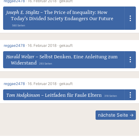
reggae2478
·
16. Februar 2018 ·
gekauft
Joseph E. Stiglitz
–
The Price of Inequality: How
Today's Divided Society Endangers Our Future
560 Seiten
reggae2478
·
16. Februar 2018 ·
gekauft
Harald Welzer
–
Selbst Denken. Eine Anleitung zum
Widerstand
293 Seiten
reggae2478
·
16. Februar 2018 ·
gekauft
Tom Hodgkinson
–
Leitfaden für Faule Eltern
318 Seiten
nächste Seite →