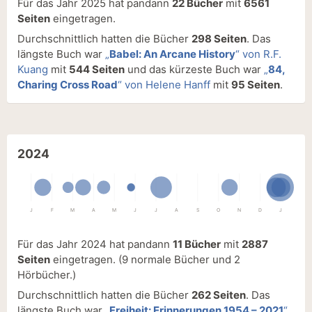
Für das Jahr 2025 hat pandann
22 Bücher
mit
6561
Seiten
eingetragen.
Durchschnittlich hatten die Bücher
298 Seiten
. Das
längste Buch war
„
Babel: An Arcane History
“ von R.F.
Kuang
mit
544 Seiten
und das kürzeste Buch war
„
84,
Charing Cross Road
“ von Helene Hanff
mit
95 Seiten
.
2024
J
F
M
A
M
J
J
A
S
O
N
D
J
Für das Jahr 2024 hat pandann
11 Bücher
mit
2887
Seiten
eingetragen.
(9 normale Bücher und 2
Hörbücher.)
Durchschnittlich hatten die Bücher
262 Seiten
. Das
längste Buch war
„
Freiheit: Erinnerungen 1954 – 2021
“