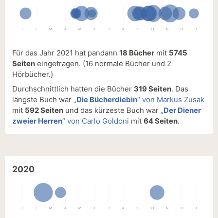
J
F
M
A
M
J
J
A
S
O
N
D
J
Für das Jahr 2021 hat pandann
18 Bücher
mit
5745
Seiten
eingetragen.
(16 normale Bücher und 2
Hörbücher.)
Durchschnittlich hatten die Bücher
319 Seiten
. Das
längste Buch war
„
Die Bücherdiebin
“ von Markus Zusak
mit
592 Seiten
und das kürzeste Buch war
„
Der Diener
zweier Herren
“ von Carlo Goldoni
mit
64 Seiten
.
2020
J
F
M
A
M
J
J
A
S
O
N
D
J