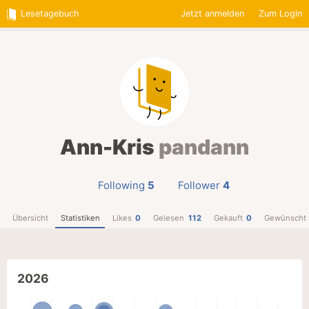
Lesetagebuch
Jetzt anmelden
Zum Login
Ann-Kris
pandann
Following
5
Follower
4
Übersicht
Statistiken
Likes
0
Gelesen
112
Gekauft
0
Gewünscht
2026