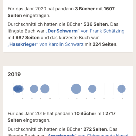
Für das Jahr 2020 hat pandann
3 Bücher
mit
1607
Seiten
eingetragen.
Durchschnittlich hatten die Bücher
536 Seiten
. Das
längste Buch war
„
Der Schwarm
“ von Frank Schätzing
mit
987 Seiten
und das kürzeste Buch war
„
Hasskrieger
“ von Karolin Schwarz
mit
224 Seiten
.
2019
J
F
M
A
M
J
J
A
S
O
N
D
J
Für das Jahr 2019 hat pandann
10 Bücher
mit
2717
Seiten
eingetragen.
Durchschnittlich hatten die Bücher
272 Seiten
. Das
längste Buch war
„
Americanah
“ von Chimamanda Ngozi