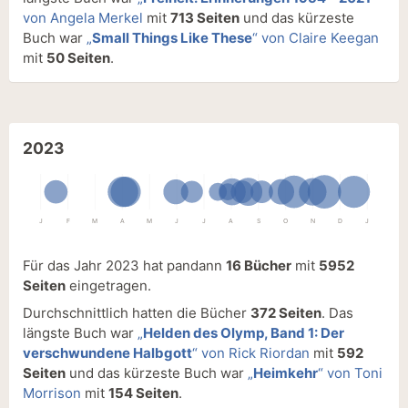
von Angela Merkel
mit
713 Seiten
und das kürzeste
Buch war
„
Small Things Like These
“ von Claire Keegan
mit
50 Seiten
.
2023
J
F
M
A
M
J
J
A
S
O
N
D
J
Für das Jahr 2023 hat pandann
16 Bücher
mit
5952
Seiten
eingetragen.
Durchschnittlich hatten die Bücher
372 Seiten
. Das
längste Buch war
„
Helden des Olymp, Band 1: Der
verschwundene Halbgott
“ von Rick Riordan
mit
592
Seiten
und das kürzeste Buch war
„
Heimkehr
“ von Toni
Morrison
mit
154 Seiten
.