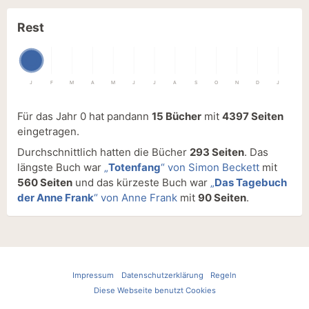
Rest
J
F
M
A
M
J
J
A
S
O
N
D
J
Für das Jahr 0 hat pandann
15 Bücher
mit
4397 Seiten
eingetragen.
Durchschnittlich hatten die Bücher
293 Seiten
. Das
längste Buch war
„
Totenfang
“ von Simon Beckett
mit
560 Seiten
und das kürzeste Buch war
„
Das Tagebuch
der Anne Frank
“ von Anne Frank
mit
90 Seiten
.
Impressum
Datenschutzerklärung
Regeln
Diese Webseite benutzt Cookies