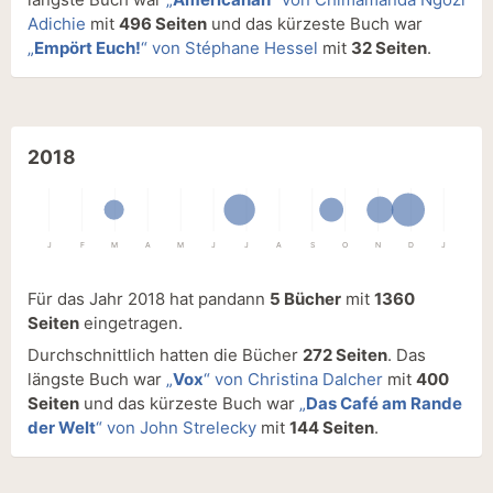
Adichie
mit
496 Seiten
und das kürzeste Buch war
„
Empört Euch!
“ von Stéphane Hessel
mit
32 Seiten
.
2018
J
F
M
A
M
J
J
A
S
O
N
D
J
Für das Jahr 2018 hat pandann
5 Bücher
mit
1360
Seiten
eingetragen.
Durchschnittlich hatten die Bücher
272 Seiten
. Das
längste Buch war
„
Vox
“ von Christina Dalcher
mit
400
Seiten
und das kürzeste Buch war
„
Das Café am Rande
der Welt
“ von John Strelecky
mit
144 Seiten
.