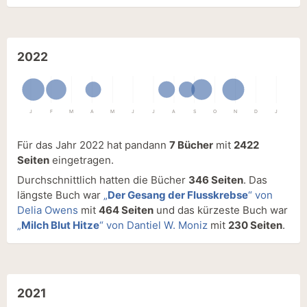
2022
J
F
M
A
M
J
J
A
S
O
N
D
J
Für das Jahr 2022 hat pandann
7 Bücher
mit
2422
Seiten
eingetragen.
Durchschnittlich hatten die Bücher
346 Seiten
. Das
längste Buch war
„
Der Gesang der Flusskrebse
“ von
Delia Owens
mit
464 Seiten
und das kürzeste Buch war
„
Milch Blut Hitze
“ von Dantiel W. Moniz
mit
230 Seiten
.
2021