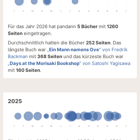
J
F
M
A
M
J
J
A
S
O
N
D
J
Für das Jahr 2026 hat pandann
5 Bücher
mit
1260
Seiten
eingetragen.
Durchschnittlich hatten die Bücher
252 Seiten
. Das
längste Buch war
„
Ein Mann namens Ove
“ von Fredrik
Backman
mit
368 Seiten
und das kürzeste Buch war
„
Days at the Morisaki Bookshop
“ von Satoshi Yagisawa
mit
160 Seiten
.
2025
J
F
M
A
M
J
J
A
S
O
N
D
J