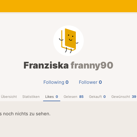
Franziska
franny90
Following
0
Follower
0
Übersicht
Statistiken
Likes
0
Gelesen
85
Gekauft
0
Gewünscht
39
es noch nichts zu sehen.