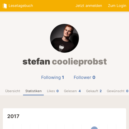
Lesetagebuch
Jetzt anmelden
Zum Login
stefan
coolieprobst
Following
1
Follower
0
Übersicht
Statistiken
Likes
0
Gelesen
4
Gekauft
2
Gewünscht
0
2017