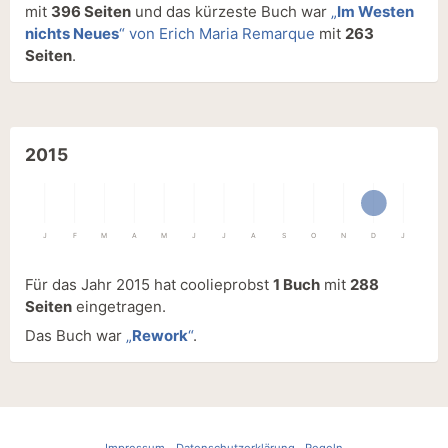
mit
396 Seiten
und das kürzeste Buch war
„
Im Westen
nichts Neues
“ von Erich Maria Remarque
mit
263
Seiten
.
2015
J
F
M
A
M
J
J
A
S
O
N
D
J
Für das Jahr 2015 hat coolieprobst
1 Buch
mit
288
Seiten
eingetragen.
Das Buch war
„
Rework
“
.