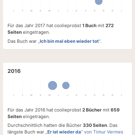
J
F
M
A
M
J
J
A
S
O
N
D
J
Für das Jahr 2017 hat coolieprobst
1 Buch
mit
272
Seiten
eingetragen.
Das Buch war
„
Ich bin mal eben wieder tot
“
.
2016
J
F
M
A
M
J
J
A
S
O
N
D
J
Für das Jahr 2016 hat coolieprobst
2 Bücher
mit
659
Seiten
eingetragen.
Durchschnittlich hatten die Bücher
330 Seiten
. Das
längste Buch war
„
Er ist wieder da
“ von Timur Vermes