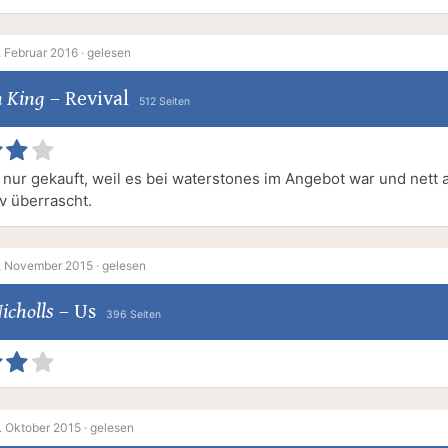
. Februar 2016 ·
gelesen
n King
–
Revival
512 Seiten
h nur gekauft, weil es bei waterstones im Angebot war und nett 
v überrascht.
. November 2015 ·
gelesen
icholls
–
Us
396 Seiten
. Oktober 2015 ·
gelesen