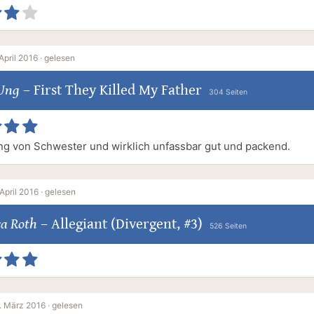
April 2016 ·
gelesen
Ung
–
First They Killed My Father
304 Seiten
g von Schwester und wirklich unfassbar gut und packend.
 April 2016 ·
gelesen
ca Roth
–
Allegiant (Divergent, #3)
526 Seiten
. März 2016 ·
gelesen