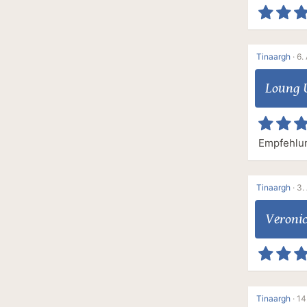
Tinaargh
·
6. 
Loung 
Empfehlun
Tinaargh
·
3.
Veroni
Tinaargh
·
14