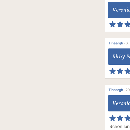
Veroni
Tinaargh
·
6.
Rithy 
Tinaargh
·
29
Veroni
Schon lan