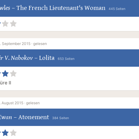
wles
–
The French Lieutenant's Woman
445 Seiten
. September 2015 ·
gelesen
ir V. Nabokov
–
Lolita
653 Seiten
üre II
. August 2015 ·
gelesen
Ewan
–
Atonement
384 Seiten