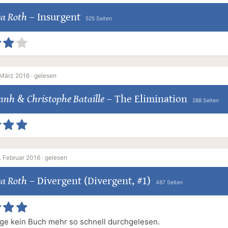
ca Roth
–
Insurgent
525 Seiten
 März 2016 ·
gelesen
Panh
&
Christophe Bataille
–
The Elimination
288 Seiten
. Februar 2016 ·
gelesen
ca Roth
–
Divergent (Divergent, #1)
487 Seiten
ge kein Buch mehr so schnell durchgelesen.