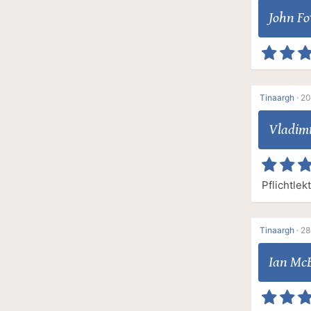
John Fo
Tinaargh
·
20
Vladim
Pflichtlekt
Tinaargh
·
28
Ian Mc