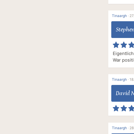
Tinaargh
·
27
Stephe
Eigentlic
War positi
Tinaargh
·
18
David N
Tinaargh
·
28