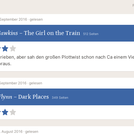
 September 2016 ·
gelesen
Hawkins
–
The Girl on the Train
512 Seiten
rieben, aber sah den großen Plottwist schon nach Ca einem Vie
raus.
 September 2016 ·
gelesen
 Flynn
–
Dark Places
349 Seiten
. August 2016 ·
gelesen