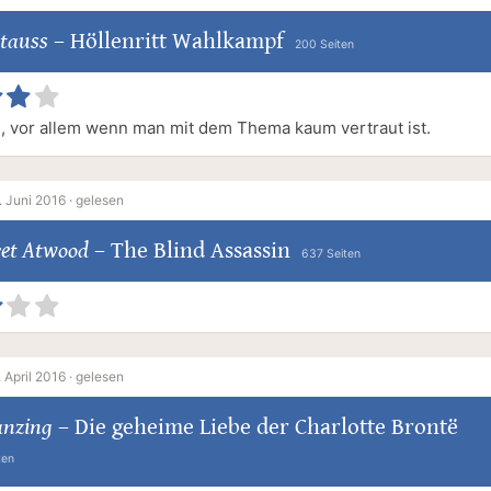
Stauss
–
Höllenritt Wahlkampf
200 Seiten
 vor allem wenn man mit dem Thema kaum vertraut ist.
. Juni 2016 ·
gelesen
et Atwood
–
The Blind Assassin
637 Seiten
. April 2016 ·
gelesen
Janzing
–
Die geheime Liebe der Charlotte Brontë
ten