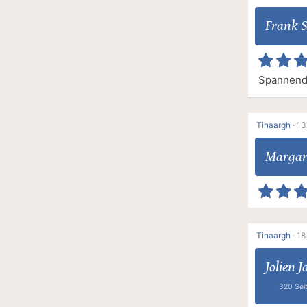
Frank 
Spannend,
Tinaargh
·
13
Margar
Tinaargh
·
18
Jolien 
320 Sei