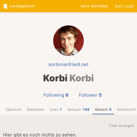
Lesetagebuch
Jetzt anmelden
Zum Login
korbinianfriedl.net
Korbi
Korbi
Following
6
Follower
5
Übersicht
Statistiken
Likes
1
Gelesen
149
Gekauft
0
Gewünscht
Filter anzeigen
Hier gibt es noch nichts zu sehen.