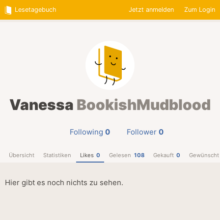
Lesetagebuch
Jetzt anmelden
Zum Login
Vanessa
BookishMudblood
Following
0
Follower
0
Übersicht
Statistiken
Likes
0
Gelesen
108
Gekauft
0
Gewünscht
Hier gibt es noch nichts zu sehen.