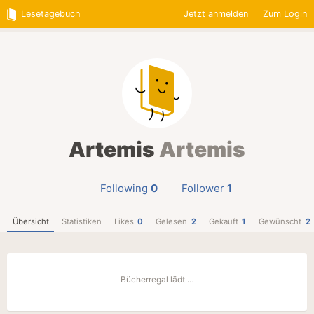
Lesetagebuch
Jetzt anmelden
Zum Login
Artemis
Artemis
Following
0
Follower
1
Übersicht
Statistiken
Likes
0
Gelesen
2
Gekauft
1
Gewünscht
2
Bücherregal lädt …