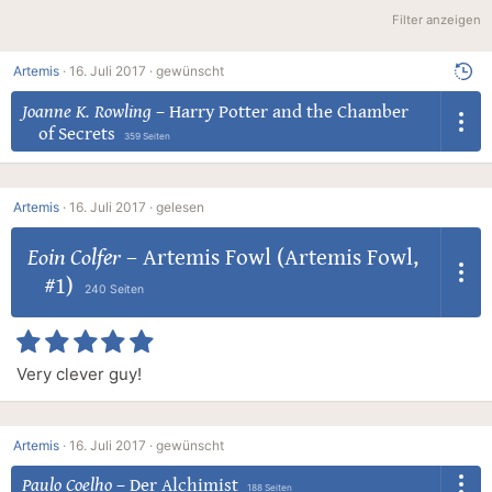
Filter anzeigen
Artemis
·
16. Juli 2017 ·
gewünscht
Joanne K. Rowling
–
Harry Potter and the Chamber
of Secrets
359 Seiten
Artemis
·
16. Juli 2017 ·
gelesen
Eoin Colfer
–
Artemis Fowl (Artemis Fowl,
#1)
240 Seiten
Very clever guy!
Artemis
·
16. Juli 2017 ·
gewünscht
Paulo Coelho
–
Der Alchimist
188 Seiten