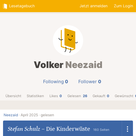
Lesetagebuch
Jetzt anmelden
Zum Login
Volker
Neezaid
Following
0
Follower
0
Übersicht
Statistiken
Likes
0
Gelesen
26
Gekauft
0
Gewünscht
Neezaid
·
April 2025 ·
gelesen
Stefan Schulz
–
Die Kinderwüste
160 Seiten