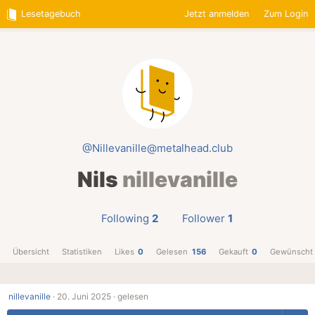
Lesetagebuch
Jetzt anmelden
Zum Login
@Nillevanille@metalhead.club
Nils
nillevanille
Following
2
Follower
1
Übersicht
Statistiken
Likes
0
Gelesen
156
Gekauft
0
Gewünscht
nillevanille
·
20. Juni 2025 ·
gelesen