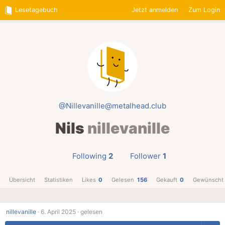
Lesetagebuch
Jetzt anmelden
Zum Login
@Nillevanille@metalhead.club
Nils
nillevanille
Following
2
Follower
1
Übersicht
Statistiken
Likes
0
Gelesen
156
Gekauft
0
Gewünscht
nillevanille
·
6. April 2025 ·
gelesen