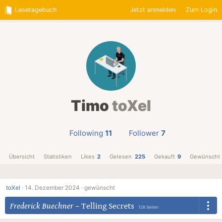
Lesetagebuch
Jetzt anmelden
Zum Login
Timo
toXel
Following
11
Follower
7
Übersicht
Statistiken
Likes
2
Gelesen
225
Gekauft
9
Gewünscht
toXel
·
14. Dezember 2024 ·
gewünscht
Frederick Buechner
–
Telling Secrets
128 Seiten