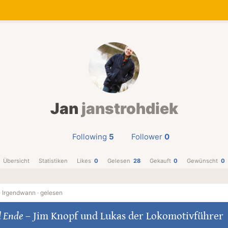
Jan
janstrohdiek
Following
5
Follower
0
Übersicht
Statistiken
Likes
0
Gelesen
28
Gekauft
0
Gewünscht
0
·
Irgendwann ·
gelesen
l Ende
–
Jim Knopf und Lukas der Lokomotivführer