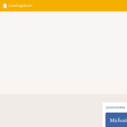
Lesetagebuch
janstrohdiek
Michae