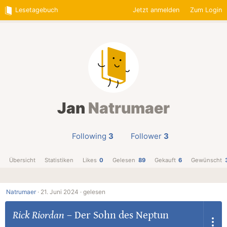
Lesetagebuch
Jetzt anmelden
Zum Login
Jan
Natrumaer
Following
3
Follower
3
Übersicht
Statistiken
Likes
0
Gelesen
89
Gekauft
6
Gewünscht
Natrumaer
·
21. Juni 2024 ·
gelesen
Rick Riordan
–
Der Sohn des Neptun