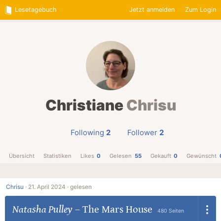
Lesetagebuch
Jetzt anmelden
Zum Login
Christiane
Chrisu
Following
2
Follower
2
Übersicht
Statistiken
Likes
0
Gelesen
55
Gekauft
0
Gewünscht
Chrisu
·
21. April 2024 ·
gelesen
Natasha Pulley
–
The Mars House
480 Seiten