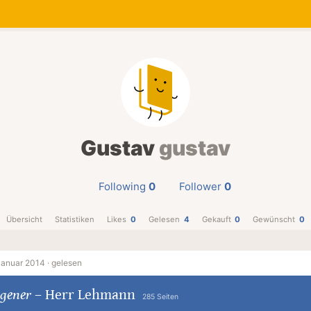
Gustav
gustav
Following
0
Follower
0
Übersicht
Statistiken
Likes
0
Gelesen
4
Gekauft
0
Gewünscht
0
Januar 2014 ·
gelesen
egener
–
Herr Lehmann
285 Seiten