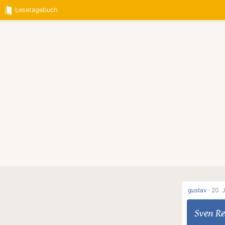
Lesetagebuch
gustav
·
20. 
Sven R