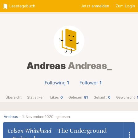
Lesetagebuch
Jetzt anmelden
Zum Login
Andreas
Andreas_
Following
1
Follower
1
Übersicht
Statistiken
Likes
0
Gelesen
81
Gekauft
0
Gewünscht
Andreas_
·
1. November 2020 ·
gelesen
Colson Whitehead
–
The Underground