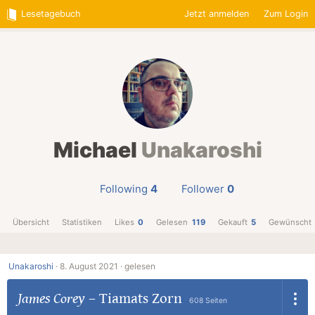
Lesetagebuch
Jetzt anmelden
Zum Login
Michael
Unakaroshi
Following
4
Follower
0
Übersicht
Statistiken
Likes
0
Gelesen
119
Gekauft
5
Gewünscht
Unakaroshi
·
8. August 2021 ·
gelesen
James Corey
–
Tiamats Zorn
608 Seiten