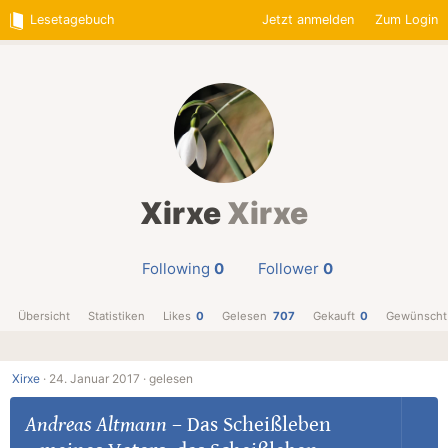
Lesetagebuch
Jetzt anmelden
Zum Login
Xirxe
Xirxe
Following
0
Follower
0
Übersicht
Statistiken
Likes
0
Gelesen
707
Gekauft
0
Gewünscht
Xirxe
·
24. Januar 2017 ·
gelesen
Andreas Altmann
–
Das Scheißleben