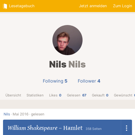
Lesetagebuch
Jetzt anmelden
Zum Login
Nils
Nils
Following
5
Follower
4
Übersicht
Statistiken
Likes
0
Gelesen
67
Gekauft
0
Gewünscht
Nils
·
Mai 2016 ·
gelesen
William Shakespeare
–
Hamlet
358 Seiten