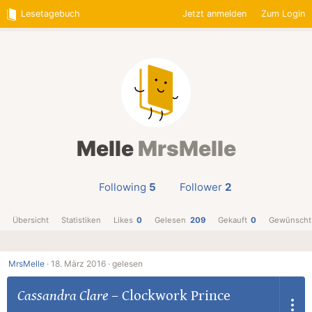
Lesetagebuch
Jetzt anmelden
Zum Login
Melle
MrsMelle
Following
5
Follower
2
Übersicht
Statistiken
Likes
0
Gelesen
209
Gekauft
0
Gewünscht
MrsMelle
·
18. März 2016 ·
gelesen
Cassandra Clare
–
Clockwork Prince