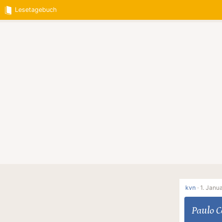
Lesetagebuch
kvn
·
1. Janua
Paulo C