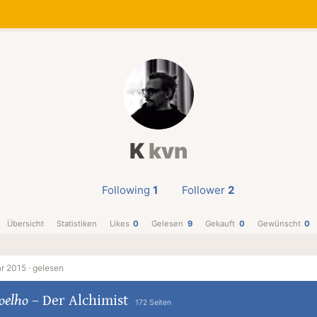
K
kvn
Following
1
Follower
2
Übersicht
Statistiken
Likes
0
Gelesen
9
Gekauft
0
Gewünscht
0
r 2015 ·
gelesen
oelho
–
Der Alchimist
172 Seiten