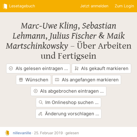
Lesetagebuch
Jetzt anmelden
Zum Login
Marc-Uwe Kling
,
Sebastian
Lehmann
,
Julius Fischer
&
Maik
Martschinkowsky
–
Über Arbeiten
und Fertigsein
Als gelesen eintragen …
Als gekauft markieren
Wünschen
Als angefangen markieren
Als abgebrochen eintragen …
Im Onlineshop suchen …
Änderung vorschlagen …
nillevanille
·
25. Februar 2019 ·
gelesen