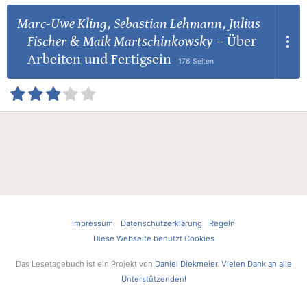
Marc-Uwe Kling
,
Sebastian Lehmann
,
Julius
Fischer
&
Maik Martschinkowsky
–
Über
Arbeiten und Fertigsein
176 Seiten
Impressum
Datenschutzerklärung
Regeln
Diese Webseite benutzt Cookies
Das Lesetagebuch ist ein Projekt von
Daniel Diekmeier
.
Vielen Dank an alle
Unterstützenden!