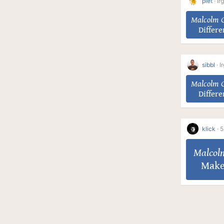
piet
·
Ir
Malcolm G
Differ
sibbl
·
I
Malcolm G
Differ
klick
·
5
Malcol
Make