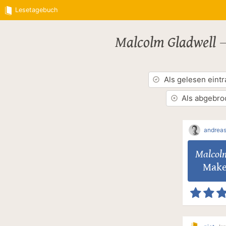
Lesetagebuch
Malcolm Gladwell
Als gelesen eint
Als abgebro
andreas
Malcol
Make