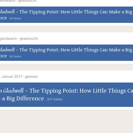
gendwann ·
gewünscht
ladwell
–
The Tipping Point: How Little Things Can Make a Big
ence
301 Seiten
rgendwann ·
gewünscht
ladwell
–
The Tipping Point: How Little Things Can Make a Big
ence
301 Seiten
. Januar 2017 ·
gelesen
m Gladwell
–
The Tipping Point: How Little Things C
 a Big Difference
301 Seiten