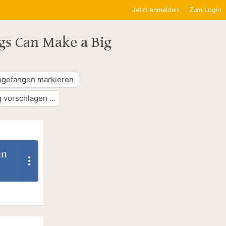
Jetzt anmelden
Zum Login
ngs Can Make a Big
ngefangen markieren
 vorschlagen …
an