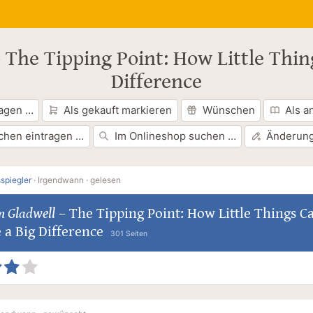
–
The Tipping Point: How Little Thi
Difference
ragen …
Als gekauft markieren
Wünschen
Als a
chen eintragen …
Im Onlineshop suchen …
Änderung
spiegler
·
Irgendwann ·
gelesen
m Gladwell
–
The Tipping Point: How Little Things C
 a Big Difference
301 Seiten