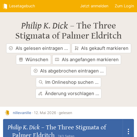
Lesetagebuch
Jetzt anmelden
Zum Login
Philip K. Dick
–
The Three
Stigmata of Palmer Eldritch
Als gelesen eintragen …
Als gekauft markieren
Wünschen
Als angefangen markieren
Als abgebrochen eintragen …
Im Onlineshop suchen …
Änderung vorschlagen …
nillevanille
·
12. Mai 2026 ·
gelesen
Philip K. Dick
–
The Three Stigmata of
Palmer Eldritch
243 Seiten