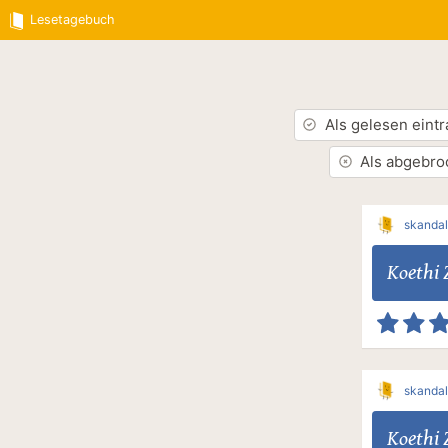
Lesetagebuch
Als gelesen eint
Als abgebro
skanda
Koethi
skanda
Koethi