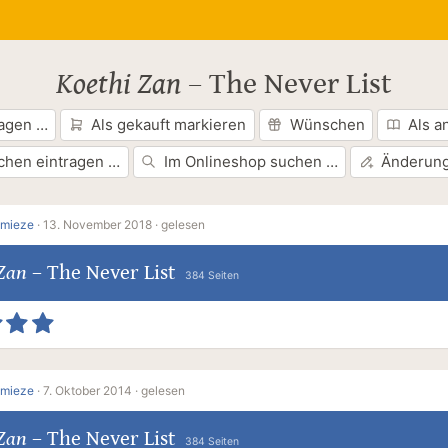
Koethi Zan
–
The Never List
ragen …
Als gekauft markieren
Wünschen
Als a
chen eintragen …
Im Onlineshop suchen …
Änderung
lmieze
·
13. November 2018 ·
gelesen
 Zan
–
The Never List
384 Seiten
lmieze
·
7. Oktober 2014 ·
gelesen
 Zan
–
The Never List
384 Seiten