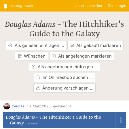
Lesetagebuch
Jetzt anmelden
Zum Login
Douglas Adams
–
The Hitchhiker's
Guide to the Galaxy
Als gelesen eintragen …
Als gekauft markieren
Wünschen
Als angefangen markieren
Als abgebrochen eintragen …
Im Onlineshop suchen …
Änderung vorschlagen …
zerorae
·
10. März 2025 ·
gewünscht
Douglas Adams
–
The Hitchhiker's Guide to the
Galaxy
224 Seiten