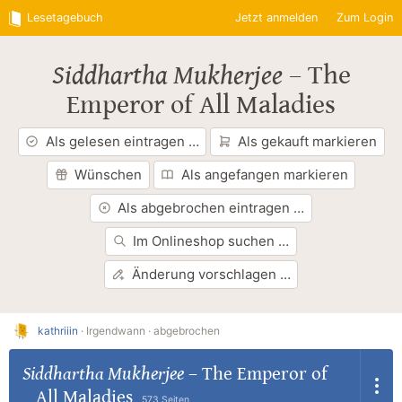
Lesetagebuch
Jetzt anmelden
Zum Login
Siddhartha Mukherjee
–
The
Emperor of All Maladies
Als gelesen eintragen …
Als gekauft markieren
Wünschen
Als angefangen markieren
Als abgebrochen eintragen …
Im Onlineshop suchen …
Änderung vorschlagen …
kathriiin
·
Irgendwann ·
abgebrochen
Siddhartha Mukherjee
–
The Emperor of
All Maladies
573 Seiten