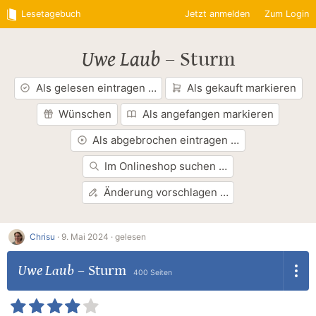
Lesetagebuch
Jetzt anmelden
Zum Login
Uwe Laub
–
Sturm
Als gelesen eintragen …
Als gekauft markieren
Wünschen
Als angefangen markieren
Als abgebrochen eintragen …
Im Onlineshop suchen …
Änderung vorschlagen …
Chrisu
·
9. Mai 2024 ·
gelesen
Uwe Laub
–
Sturm
400 Seiten