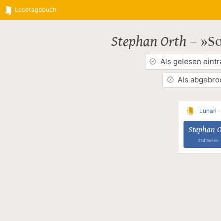
Lesetagebuch
Stephan Orth
–
»So
Als gelesen eint
Als abgebro
Lunari
·
Stephan O
224 Seiten