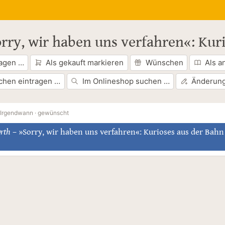
rry, wir haben uns verfahren«: Kur
ragen …
Als gekauft markieren
Wünschen
Als a
chen eintragen …
Im Onlineshop suchen …
Änderung
Irgendwann ·
gewünscht
rth
–
»Sorry, wir haben uns verfahren«: Kurioses aus der Bahn