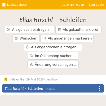
Lesetagebuch
Jetzt anmelden
Zum Login
Elias Hirschl
–
Schleifen
Als gelesen eintragen …
Als gekauft markieren
Wünschen
Als angefangen markieren
Als abgebrochen eintragen …
Im Onlineshop suchen …
Änderung vorschlagen …
nillevanille
·
29. Mai 2026 ·
gewünscht
Elias Hirschl
–
Schleifen
416 Seiten