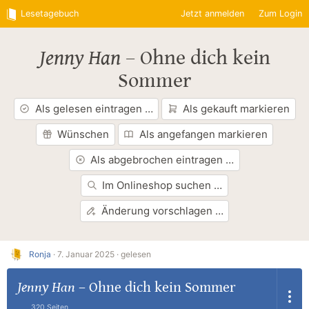
Lesetagebuch
Jetzt anmelden
Zum Login
Jenny Han
–
Ohne dich kein
Sommer
Als gelesen eintragen …
Als gekauft markieren
Wünschen
Als angefangen markieren
Als abgebrochen eintragen …
Im Onlineshop suchen …
Änderung vorschlagen …
Ronja
·
7. Januar 2025 ·
gelesen
Jenny Han
–
Ohne dich kein Sommer
320 Seiten