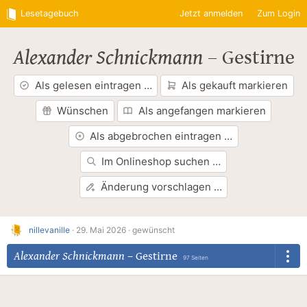
Lesetagebuch
Jetzt anmelden
Zum Login
Alexander Schnickmann
–
Gestirne
Als gelesen eintragen …
Als gekauft markieren
Wünschen
Als angefangen markieren
Als abgebrochen eintragen …
Im Onlineshop suchen …
Änderung vorschlagen …
nillevanille
·
29. Mai 2026 ·
gewünscht
Alexander Schnickmann
–
Gestirne
97 Seiten