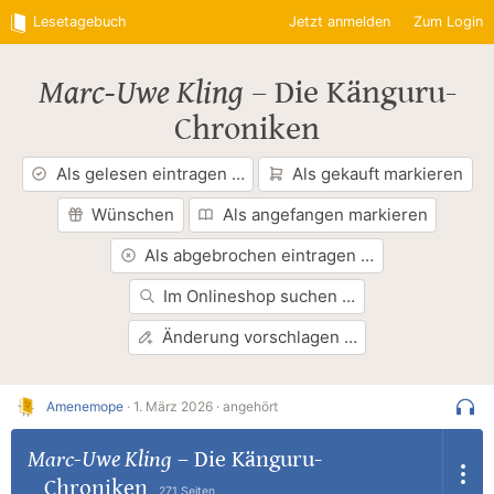
Lesetagebuch
Jetzt anmelden
Zum Login
Marc-Uwe Kling
–
Die Känguru-
Chroniken
Als gelesen eintragen …
Als gekauft markieren
Wünschen
Als angefangen markieren
Als abgebrochen eintragen …
Im Onlineshop suchen …
Änderung vorschlagen …
Amenemope
·
1. März 2026 ·
angehört
Marc-Uwe Kling
–
Die Känguru-
Chroniken
271 Seiten