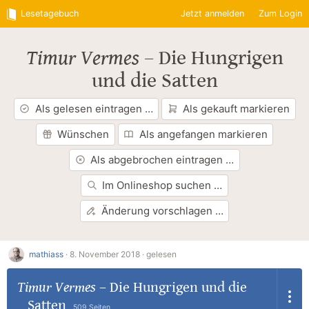
Lesetagebuch
Jetzt anmelden
Zum Login
Timur Vermes
–
Die Hungrigen
und die Satten
Als gelesen eintragen …
Als gekauft markieren
Wünschen
Als angefangen markieren
Als abgebrochen eintragen …
Im Onlineshop suchen …
Änderung vorschlagen …
mathiass
·
8. November 2018 ·
gelesen
Timur Vermes
–
Die Hungrigen und die
Satten
509 Seiten