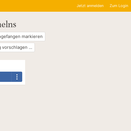
Jetzt anmelden
Zum Login
helns
ngefangen markieren
 vorschlagen …