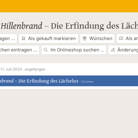
Hillenbrand
–
Die Erfindung des Läc
ragen …
Als gekauft markieren
Wünschen
Als a
chen eintragen …
Im Onlineshop suchen …
Änderung
·
11. Juli 2024 ·
angefangen
enbrand
–
Die Erfindung des Lächelns
512 Seiten