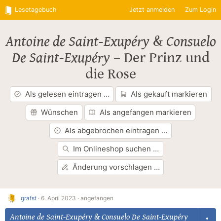
Lesetagebuch
Jetzt anmelden
Zum Login
Antoine de Saint-Exupéry
&
Consuelo
De Saint-Exupéry
–
Der Prinz und
die Rose
Als gelesen eintragen …
Als gekauft markieren
Wünschen
Als angefangen markieren
Als abgebrochen eintragen …
Im Onlineshop suchen …
Änderung vorschlagen …
grafst
·
6. April 2023 ·
angefangen
Antoine de Saint-Exupéry
&
Consuelo De Saint-Exupéry