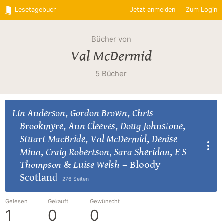
Lesetagebuch
Jetzt anmelden
Zum Login
Bücher von
Val McDermid
5 Bücher
Lin Anderson
,
Gordon Brown
,
Chris
Brookmyre
,
Ann Cleeves
,
Doug Johnstone
,
Stuart MacBride
,
Val McDermid
,
Denise
Mina
,
Craig Robertson
,
Sara Sheridan
,
E S
Thompson
&
Luise Welsh
–
Bloody
Scotland
276 Seiten
Gelesen
Gekauft
Gewünscht
1
0
0