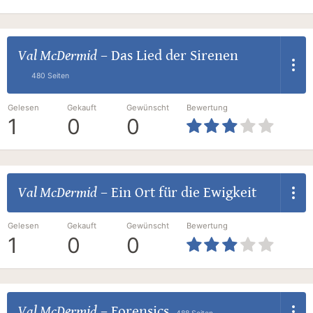
Val McDermid
–
Das Lied der Sirenen
480 Seiten
Gelesen
Gekauft
Gewünscht
Bewertung
1
0
0
Val McDermid
–
Ein Ort für die Ewigkeit
Gelesen
Gekauft
Gewünscht
Bewertung
1
0
0
Val McDermid
–
Forensics