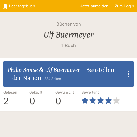
Lesetagebuch
Jetzt anmelden
Zum Login
Bücher von
Ulf Buermeyer
1 Buch
Philip Banse
&
Ulf Buermeyer
–
Baustellen
der Nation
384 Seiten
Gelesen
Gekauft
Gewünscht
Bewertung
2
0
0